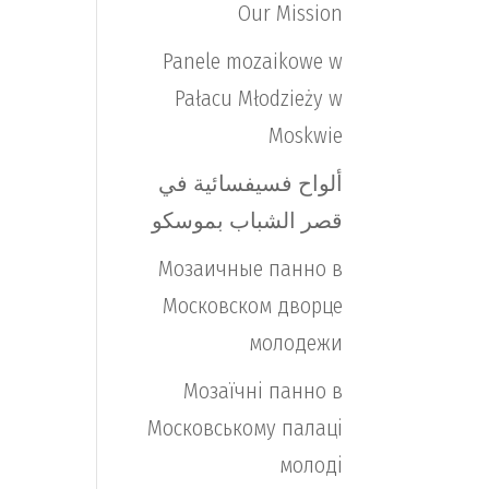
Our Mission
Panele mozaikowe w
Pałacu Młodzieży w
Moskwie
ألواح فسيفسائية في
قصر الشباب بموسكو
Мозаичные панно в
Московском дворце
молодежи
Мозаїчні панно в
Московському палаці
молоді
Moroccan Arabic