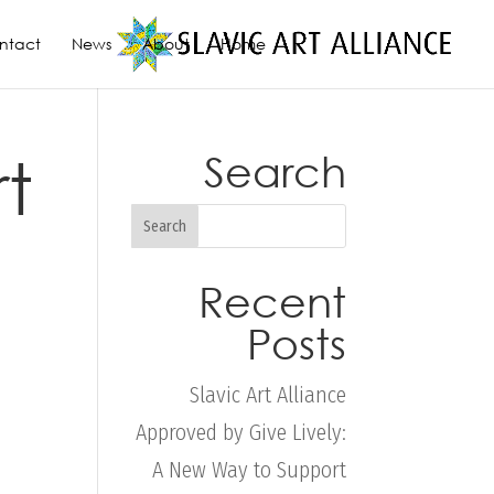
ntact
News
About
Home
t
Search
Recent
Posts
Slavic Art Alliance
Approved by Give Lively:
A New Way to Support